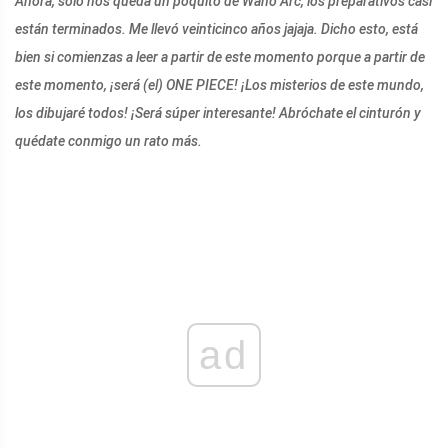
Ahora, solo nos queda un poquito de Wano Arc, los preparativos casi
están terminados. Me llevó veinticinco años jajaja. Dicho esto, está
bien si comienzas a leer a partir de este momento porque a partir de
este momento, ¡será (el) ONE PIECE! ¡Los misterios de este mundo,
los dibujaré todos! ¡Será súper interesante! Abróchate el cinturón y
quédate conmigo un rato más.
ad