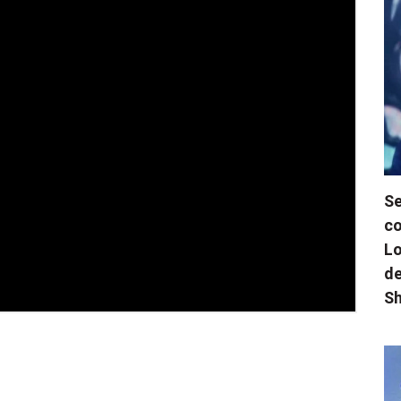
Se
co
Lo
de
Sh