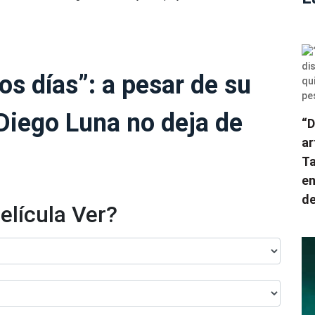
os días”: a pesar de su
Diego Luna no deja de
“D
ar
Ta
en
de
elícula Ver?