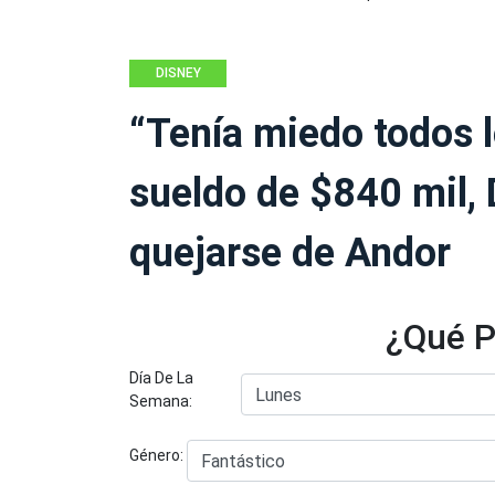
DISNEY
“Tenía miedo todos l
sueldo de $840 mil, 
quejarse de Andor
¿Qué P
Día De La
Semana:
Género: