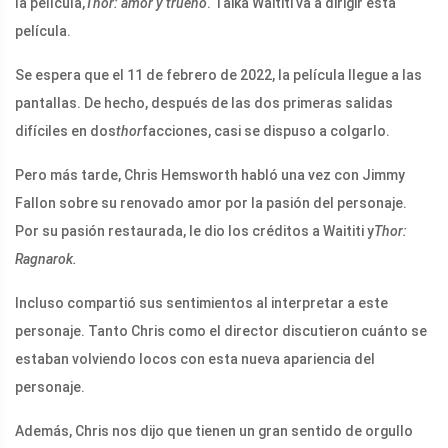
la película,
Thor: amor y trueno
. Taika Waititi va a dirigir esta
película.
Se espera que el 11 de febrero de 2022, la película llegue a las
pantallas. De hecho, después de las dos primeras salidas
difíciles en dos
thor
facciones, casi se dispuso a colgarlo.
Pero más tarde, Chris Hemsworth habló una vez con Jimmy
Fallon sobre su renovado amor por la pasión del personaje.
Por su pasión restaurada, le dio los créditos a Waititi y
Thor:
Ragnarok.
Incluso compartió sus sentimientos al interpretar a este
personaje. Tanto Chris como el director discutieron cuánto se
estaban volviendo locos con esta nueva apariencia del
personaje.
Además, Chris nos dijo que tienen un gran sentido de orgullo