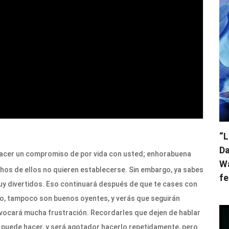
“L
Da
acer un compromiso de por vida con usted; enhorabuena
Wa
chos de ellos no quieren establecerse. Sin embargo, ya sabes
fe
uy divertidos. Eso continuará después de que te cases con
mpo, tampoco son buenos oyentes, y verás que seguirán
ovocará mucha frustración. Recordarles que dejen de hablar
e puede hacer, y será agotador hacerlo repetidamente, pero