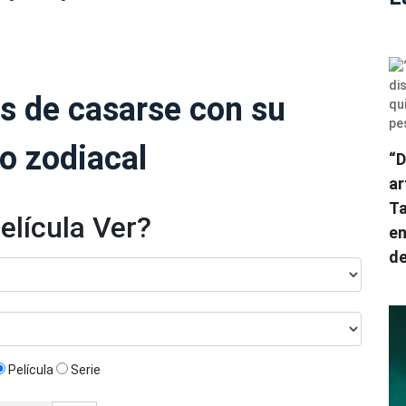
as de casarse con su
o zodiacal
“D
ar
Ta
elícula Ver?
en
de
Película
Serie