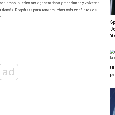
smo tiempo, pueden ser egocéntricos y mandones y volverse
os demás. Prepárate para tener muchos más conflictos de
n.
Sp
Jo
'A
Ul
ad
pr